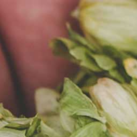
EN
MENU
AKTUALNOŚCI
13.06.2023
BROWAR ZA MIASTEM,
PRZYJACIELE... I DOBRY