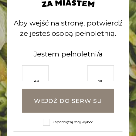
odmian chmielu oraz specjalnie
dobrany susz z konopi
włóknistych. Konopie wniosły do
Aby wejść na stronę, potwierdź
aromatu nuty cytrusów, żywicy
że jesteś osobą pełnoletnią.
oraz mirry.
Jestem pełnoletni/a
Dobry Nastrój już dostępny w
specjalistycznych sklepach!
TAK
NIE
POWRÓT DO LISTY
WEJDŹ DO SERWISU
Zobacz inne
Zapamiętaj mój wybór