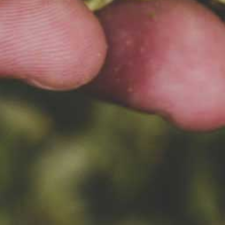
2.02.2022
NOWOŚĆ – DOUBLE WHITE
IPA
Byliśmy bardzo ciekawi tego
piwa a z efektów jesteśmy