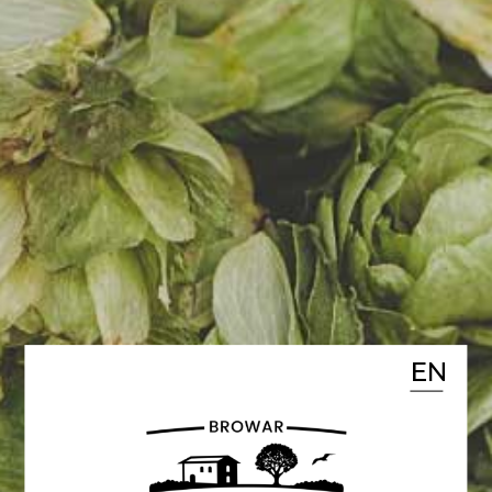
NASTRÓJ!
Czas na premierę Dobrego
Nastroju! Nasze najnowsze piwo
to owoc współpracy Browaru Za
Miastem z Kombinatem
Konopnym.
DobryNastrój - American Pale
Ale z suszem konopnym
EN
Piwo pełne, zrównoważone ze
średnią goryczką i bogatym
aromatem. Wykorzystaliśmy 5