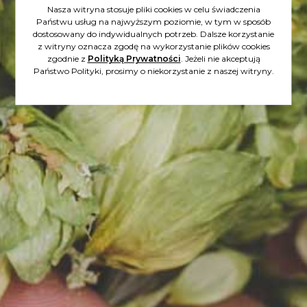
wpisy
Nasza witryna stosuje pliki cookies w celu świadczenia
Państwu usług na najwyższym poziomie, w tym w sposób
dostosowany do indywidualnych potrzeb. Dalsze korzystanie
z witryny oznacza zgodę na wykorzystanie plików cookies
zgodnie z
Polityką Prywatności
. Jeżeli nie akceptują
Państwo Polityki, prosimy o niekorzystanie z naszej witryny.
10.08.2023
MIKRO IPA I MAKRO RADOŚĆ -
PIWO Z HIPOPOTAMEM!
Wielka Radość już dostępna!