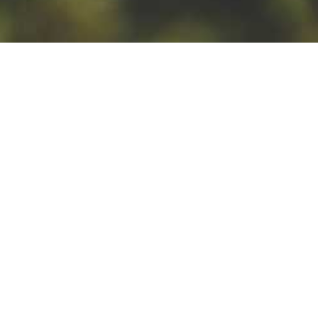
BROWAR ZA MIASTEM W
STREFIE KRAFTU SKLEPÓW
CARREFOUR!
Projekt "Craft Point" w
Carrefour Polska to wyjątkowa
strefa piw cenionych polskich
browarów rzemieślniczych.
Dołączamy!