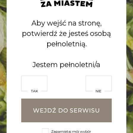
miesiącu, pierwsze piwa
planujemy uwarzyć już za rok.
Aby wejść na stronę,
Kup akcje i dołącz do Nas!
potwierdź że jesteś osobą
pełnoletnią.
Wszystkich udziałowców już dziś
zapraszamy na uroczyste
Jestem pełnoletni/a
otwarcie browaru!
Więcej szczegółów znajdziesz na:
TAK
NIE
www.naszbrowar.pl
WEJDŹ DO SERWISU
POWRÓT DO LISTY
Zapamiętaj mój wybór