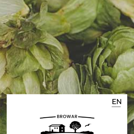
Ruszyła kampania
crowdfoundingowa naszego
Browaru. Środki zgromadzone w
ramach emisji akcji
przeznaczymy na budowę i
wyposażenie browaru.
Posiadamy także środki własne,
dotację unijną i kredyt
komercyjny. Nasz browar
powstaje w Rumianku koło
EN
Poznania.
Inwestycja wystartuje już w tym