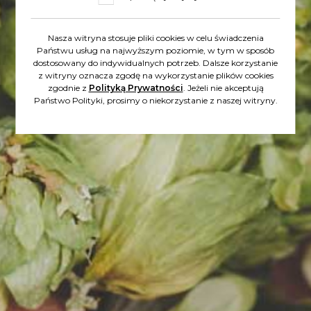
Zobacz inne
Nasza witryna stosuje pliki cookies w celu świadczenia
Państwu usług na najwyższym poziomie, w tym w sposób
dostosowany do indywidualnych potrzeb. Dalsze korzystanie
wpisy
z witryny oznacza zgodę na wykorzystanie plików cookies
zgodnie z
Polityką Prywatności
. Jeżeli nie akceptują
Państwo Polityki, prosimy o niekorzystanie z naszej witryny.
2024-06-01
LETNIE WIECZORY I NOCNE