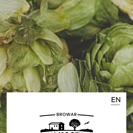
5.05.2022
NOWOŚĆ – ŻYTNIA IPA
Podwójna owsiana IPA to nasza
kolejna nowość. #DZIKARADOŚĆ
Piwo pełne, bogate, mocno
goryczkowe.Duża pełnia to
zasługa sporej ilości słodów i
płatków. Solidna dawka chmieli
EN
(Columbus, Amarillo, Citra,
Centennial, Galaxy) to goryczka
oraz bogaty aromat owoców
tropikalnych (ananas, melon,