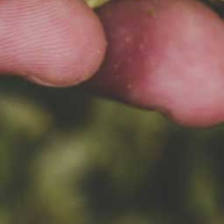
14.04.2020
LETNIA PRZYGODA WRACA
#LetniaPrzygoda wróciła po
przerwie zimowej! Lekka IPA z
pomarańczą. Lekkie,
orzeźwiające, lekko gorzkie i
lekko słodkie.