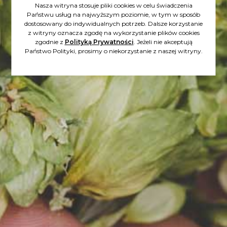
Nasza witryna stosuje pliki cookies w celu świadczenia
Państwu usług na najwyższym poziomie, w tym w sposób
dostosowany do indywidualnych potrzeb. Dalsze korzystanie
z witryny oznacza zgodę na wykorzystanie plików cookies
zgodnie z
Polityką Prywatności
. Jeżeli nie akceptują
24.10.2022
Państwo Polityki, prosimy o niekorzystanie z naszej witryny.
MAMY PIERWSZY MILION
Wartość sprzedanych akcji
przekroczyła milion złotych