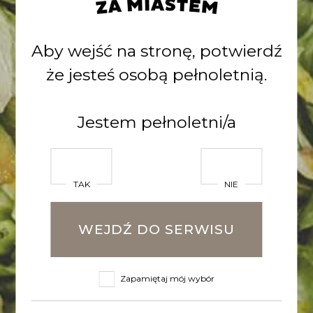
grejfrut) i żywicy.
Aby wejść na stronę, potwierdź
POWRÓT DO LISTY
że jesteś osobą pełnoletnią.
Zobacz inne
Jestem pełnoletni/a
wpisy
TAK
NIE
WEJDŹ DO SERWISU
Zapamiętaj mój wybór