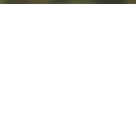
5.05.2022
NOWOŚĆ – ŻYTNIA IPA
Kolejna nasza propozycja dla
miłośników wysokiej goryczki.