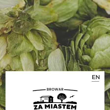
ROKU 2024
Z tegorocznej Gali Konkursu Piw
Rzemieślniczych #KraftRoku
2024 przywozimy dwa medale:
🍺#WięcejLuzu - 🥉w kategorii
“Beer with Hemp Addition”
🍺#CzasWolny - 🥉w kategorii
“Smoked Beer”
EN
Cieszymy się bardzo, gratulacje
dla naszych piwowarów! 🔝
POWRÓT DO LISTY