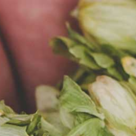
EN
MENU
AKTUALNOŚCI
2024-12-13
OTO NASI MEDALIŚCI
TEGOROCZNEJ EDYCJI KRAFT