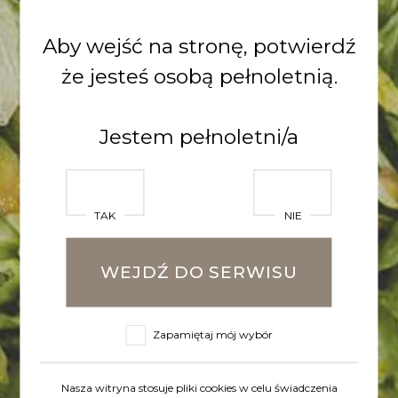
Aby wejść na stronę, potwierdź
Zobacz inne
że jesteś osobą pełnoletnią.
wpisy
Jestem pełnoletni/a
TAK
NIE
WEJDŹ DO SERWISU
Zapamiętaj mój wybór
2025-06-16
Nasza witryna stosuje pliki cookies w celu świadczenia