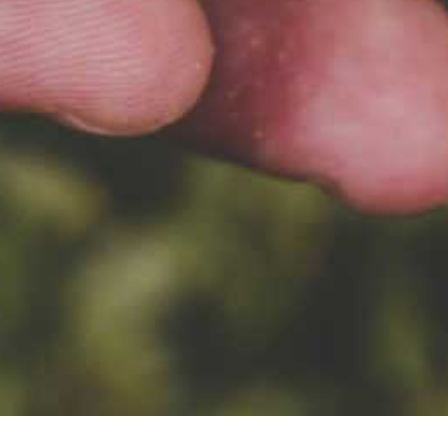
15.10.2022
KOLEJNA NOWOŚĆ W TYM
ROKU
Chmielony australijskimi
chmielami lager – goryczkowy i
aromatyczny