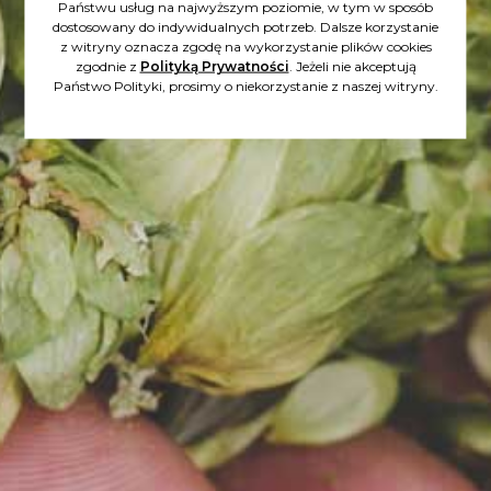
Państwu usług na najwyższym poziomie, w tym w sposób
WROCŁAWSKI FESTIWAL
dostosowany do indywidualnych potrzeb. Dalsze korzystanie
z witryny oznacza zgodę na wykorzystanie plików cookies
DOBREGO PIWA 2025.
zgodnie z
Polityką Prywatności
. Jeżeli nie akceptują
Państwo Polityki, prosimy o niekorzystanie z naszej witryny.
BYLIŚMY TAM!
To był naprawdę fantastyczny
czas. Dziękujemy!