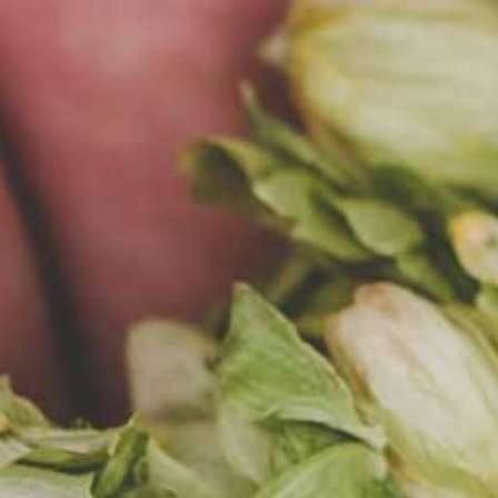
EN
MENU
AKTUALNOŚCI
2025-04-05
PIWA BROWARU ZA MIASTEM
DOSTĘPNE W MAKRO!