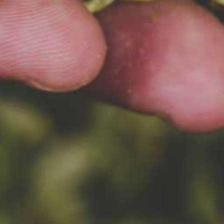
31.08.2022
NASZ PIWOWAR ZOSTAŁ
NAGRODZONY
Gratulacje! Cieszą nas
niezmiernie piwowarskie
sukcesy naszych pracowników.