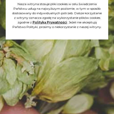
Nasza witryna stosuje pliki cookies w celu świadczenia
Państwu usług na najwyższym poziomie, w tym w sposób
dostosowany do indywidualnych potrzeb. Dalsze korzystanie
z witryny oznacza zgodę na wykorzystanie plików cookies
zgodnie z
Polityką Prywatności
. Jeżeli nie akceptują
Państwo Polityki, prosimy o niekorzystanie z naszej witryny.
14.12.2022
KOLEJNE WYRÓŻNIENIE DLA
NASZYCH PIW
Konkurs Piw Rzemieślniczych
Kraft Roku 2022.