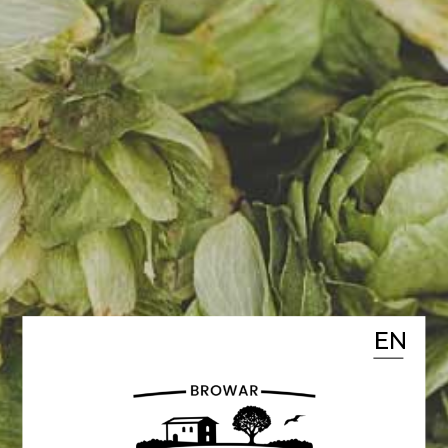
Nasze topowe piwa w MAKRO! 🔥
Od kwietnia, na półkach sklepów
MAKRO możecie kupić nasze
piwa:
🍺 DOBRA NOC - Stout Owsiany
🍺 DŁUGI WEEKEND - Pilsner
🍺 DZIEŃ WOLNY - Pszeniczne
🍺 WŁASNE SPRAWY - APA
EN
🍺 LETNIA PRZYGODA - lekka IPA
z pomarańczą i trawą cytrynową
🍺 ŚWIĘTY SPOKÓJ -