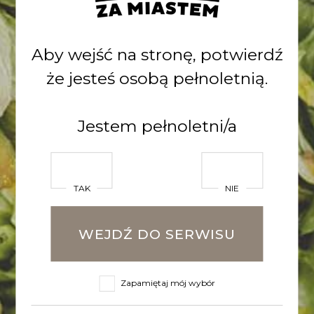
Amerykańska IPA z herbatą earl
grey i trawą cytrynową
Aby wejść na stronę, potwierdź
Zapraszamy!
że jesteś osobą pełnoletnią.
Jestem pełnoletni/a
POWRÓT DO LISTY
Zobacz inne
TAK
NIE
wpisy
WEJDŹ DO SERWISU
Zapamiętaj mój wybór