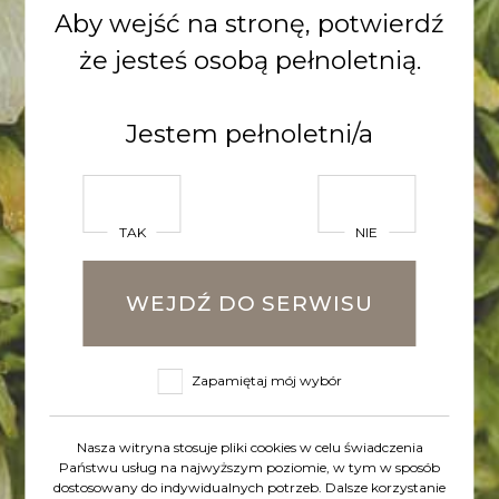
Aby wejść na stronę, potwierdź
niepowtarzalny charakter.
że jesteś osobą pełnoletnią.
Zapraszamy do specjalistycznych
sklepów i na Poznańskie Targi
Jestem pełnoletni/a
Piwne!
POWRÓT DO LISTY
TAK
NIE
Zobacz inne
WEJDŹ DO SERWISU
wpisy
Zapamiętaj mój wybór
Nasza witryna stosuje pliki cookies w celu świadczenia
Państwu usług na najwyższym poziomie, w tym w sposób
dostosowany do indywidualnych potrzeb. Dalsze korzystanie