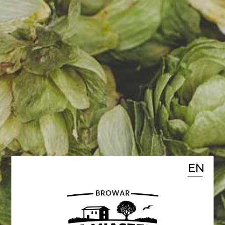
W kwietniu 2023 zakończyliśmy
dostawę urządzeń zakupionych
w ramach projektu
współfinansowanego z funduszy
Europejskich. W ramach projektu
pozyskaliśmy dofinansowanie na
zakup urządzeń produkcyjnych.
EN
Nazwa projektu to „Wdrożenie
technologii otrzymywania piwa z
wykorzystaniem naturalnych