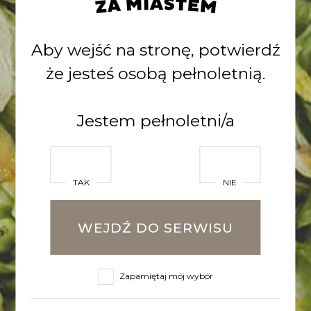
zamienników słodu
browarnianego”. Instytucja
Aby wejść na stronę, potwierdź
zarządzająca to Bank
że jesteś osobą pełnoletnią.
Gospodarstwa Krajowego.
Jestem pełnoletni/a
POWRÓT DO LISTY
Zobacz inne
TAK
NIE
WEJDŹ DO SERWISU
wpisy
Zapamiętaj mój wybór