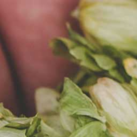
EN
MENU
AKTUALNOŚCI
2.05.2023
ZAKOŃCZYLIŚMY DOSTAWĘ
URZĄDZEŃ