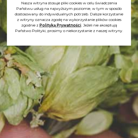
Nasza witryna stosuje pliki cookies w celu świadczenia
Państwu usług na najwyższym poziomie, w tym w sposób
dostosowany do indywidualnych potrzeb. Dalsze korzystanie
z witryny oznacza zgodę na wykorzystanie plików cookies
zgodnie z
Polityką Prywatności
. Jeżeli nie akceptują
Państwo Polityki, prosimy o niekorzystanie z naszej witryny.
8-9.11.2019
FESTIWALE: KRAKÓW
BEERWEEK INSIDE
Kolejny raz w tym roku
odwiedziliśmy Kraków. Tym
razem wystawialiśmy się na
Beerweek Inside...