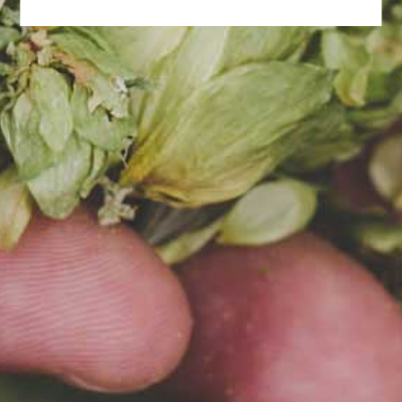
2025-04-05
PIWA BROWARU ZA MIASTEM
DOSTĘPNE W MAKRO!
Od kwietnia, nasze najbardziej
popularne piwa, możecie kupić
w hipermarketach MAKRO