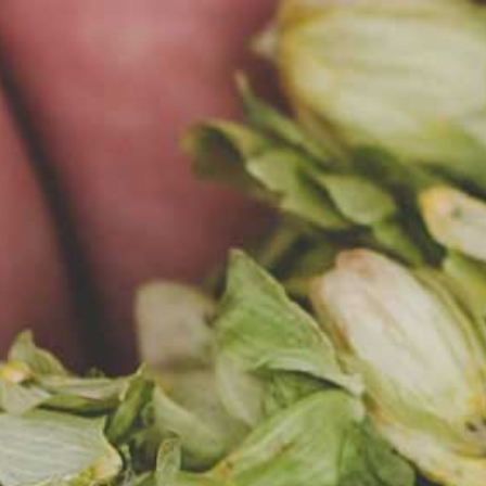
PL
MENU
AKTUALNOŚCI
10.11.2020
CROWDFUNDING -