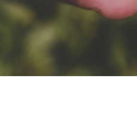
14.10.2019
PIWNE HISTORIE - STOUT
OWSIANY
Jesienią, dwa lata temu do
ogrodu przyszedł jeż. Został z
nami na dłużej...