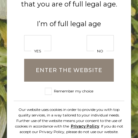
that you are of full legal age.
I’m of full legal age
YES
NO
2025-06-03
ENTER THE WEBSITE
CISZA NOCNA I KRÓTKA
PRZERWA W SKLEPACH LIDL
Remember my choice
Kolejne nasze nowości piwne na
półkach sklepów LIDL!
Our website uses cookies in order to provide you with top
quality services, in a way tailored to your individual needs.
Further use of the website means your consent to the use of
cookies in accordance with the
Privacy Policy
. If you do not
accept our Privacy Policy, please do not use our website.