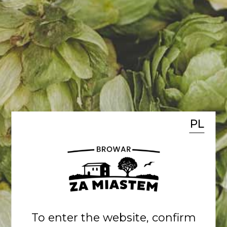
ZAKOŃCZYLIŚMY EMISJĘ AKCJI
Ponad 600 osób i 4,2 mln zł w
niecałe 2 miesiące (100% celu)!
DZIĘKUJEMY za zaufanie!
POWRÓT DO LISTY
PL
Zobacz inne
wpisy
To enter the website, confirm