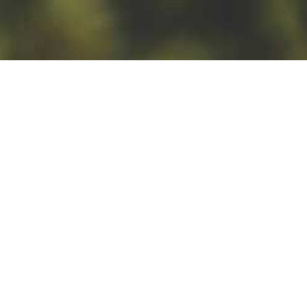
23.10.2020
BUDOWA - GOTOWE
FUNDAMENTY
Ławy fundamentowe są
gotowe (część socjalno-
biurowa). Kończymy stopy
fundamentowe (część
produkcyjna i magazynowa).