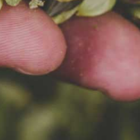
O NASZE NOWOŚCI!
Nasze bezalkoholowe
nowości już na półkach
hipermarketów MAKRO