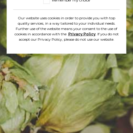
Remember my choice
Zobacz inne
Our website uses cookies in order to provide you with top
quality services, in a way tailored to your individual needs.
Further use of the website means your consent to the use of
wpisy
cookies in accordance with the
Privacy Policy
. If you do not
accept our Privacy Policy, please do not use our website.
2025-08-11
MAKRO POSZERZA OFERTĘ