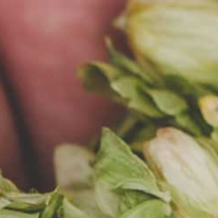
PL
MENU
AKTUALNOŚCI
15.09.2020
DOŁĄCZ DO NAS!