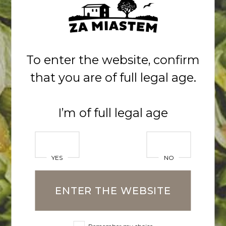
miesiącu, pierwsze piwa
planujemy uwarzyć już za rok.
Kup akcje i dołącz do Nas!
To enter the website, confirm
that you are of full legal age.
Wszystkich udziałowców już dziś
zapraszamy na uroczyste
I’m of full legal age
otwarcie browaru!
Więcej szczegółów znajdziesz na:
YES
NO
www.naszbrowar.pl
ENTER THE WEBSITE
POWRÓT DO LISTY