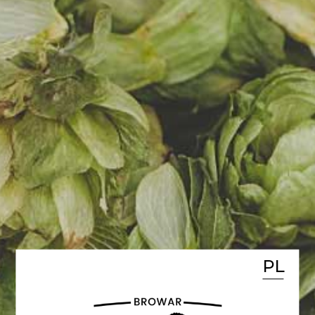
Ruszyła kampania
crowdfoundingowa naszego
Browaru. Środki zgromadzone w
ramach emisji akcji
przeznaczymy na budowę i
wyposażenie browaru.
Posiadamy także środki własne,
dotację unijną i kredyt
komercyjny. Nasz browar
powstaje w Rumianku koło
Poznania.
PL
Inwestycja wystartuje już w tym