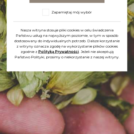
Zapamiętaj mój wybór
Nasza witryna stosuje pliki cookies w celu świadczenia
Adres e-mail*
Państwu usług na najwyższym poziomie, w tym w sposób
dostosowany do indywidualnych potrzeb. Dalsze korzystanie
z witryny oznacza zgodę na wykorzystanie plików cookies
zgodnie z
Polityką Prywatności
. Jeżeli nie akceptują
Państwo Polityki, prosimy o niekorzystanie z naszej witryny.
Telefon kontaktowy
Wpisz treść wiadomości*
* - pola obowiązkowe