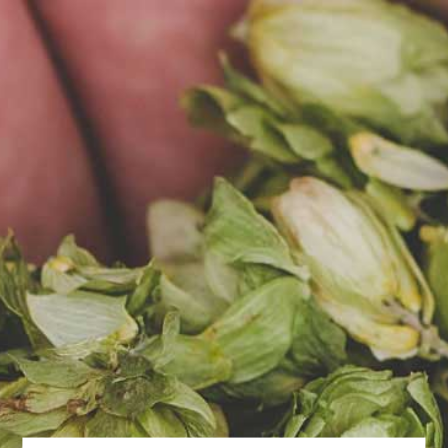
EN
MENU
Skontaktuj się z
nami
ADRES SIEDZIBY
Browar za miastem Sp. z o.o.
SKA
ul. Południowa 14, 62-080