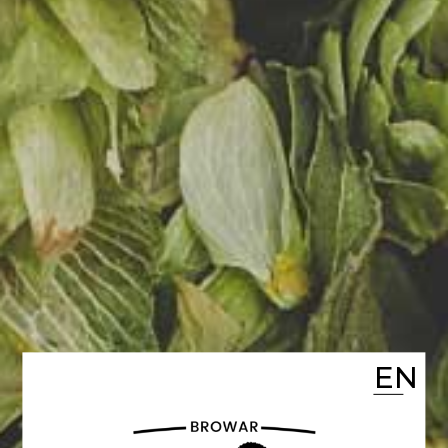
POLISH APA
Pełne, goryczkowe.
Wyraźny aromat
owoców tropikalnych,
EN
leśnych i żywicy.