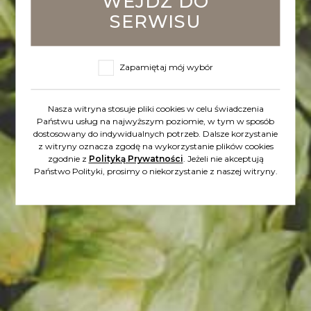
WEJDŹ DO
polskie odmiany
SERWISU
chmielu. Chmiel dał
Zapamiętaj mój wybór
wyraźny aromat
owoców tropikalnych,
Nasza witryna stosuje pliki cookies w celu świadczenia
Państwu usług na najwyższym poziomie, w tym w sposób
dostosowany do indywidualnych potrzeb. Dalsze korzystanie
owoców leśnych i
z witryny oznacza zgodę na wykorzystanie plików cookies
zgodnie z
Polityką Prywatności
. Jeżeli nie akceptują
Państwo Polityki, prosimy o niekorzystanie z naszej witryny.
żywicy (Amora Preta-
jeżyna, mandarynka,
pomarańcze; Izabella-
cytrusy, żywica;