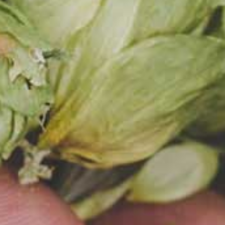
Książęcy- ananas,
kokos, morela).