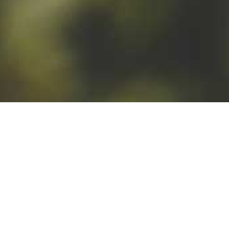
wymaga
starannoś
i doboru
odpowied