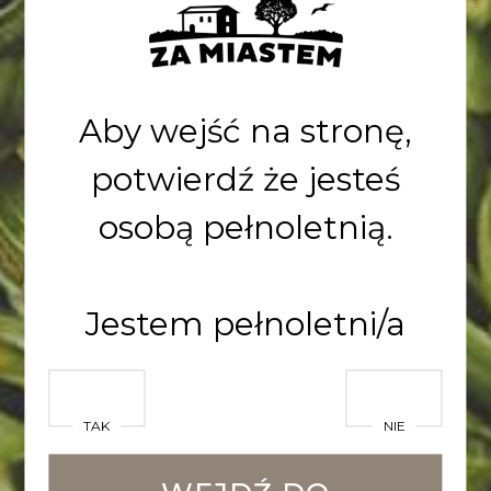
13,0%
5,6%
40
Ekstrakt
Alkohol
Goryczka
Aby wejść na stronę,
POZNAJ CHARAKTER
potwierdź że jesteś
PIWA
osobą pełnoletnią.
Pełne, średnia
Jestem pełnoletni/a
goryczka, bogaty
aromat, ciemnozłote.
TAK
NIE
Wykorzystaliśmy trzy