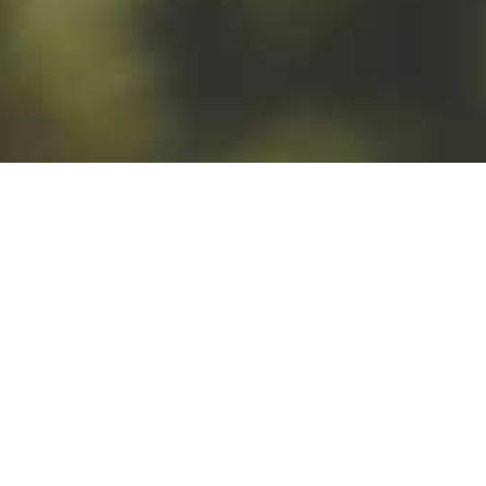
starannoś
i doboru
odpowied
składnikó
Sprawdź,