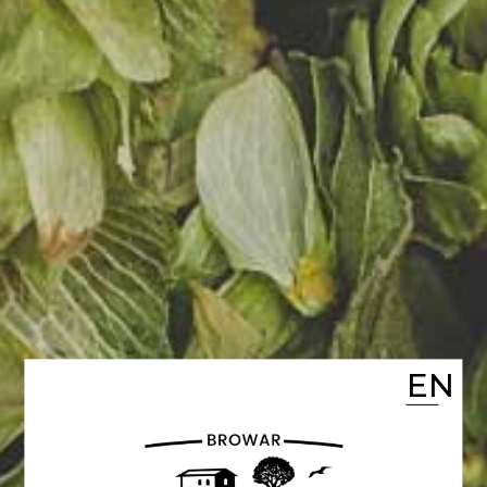
ŻYTNIE BAWARSKIE
Bursztynowe,
esencjonalne, lekka
goryczka, nuty żytniego
EN
chleba, bananów i
goździków