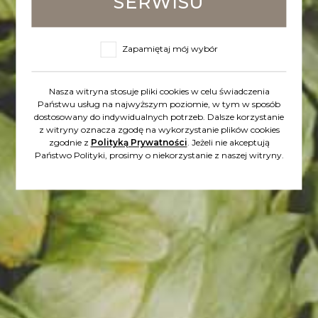
SERWISU
zmętnione. Aromat
Zapamiętaj mój wybór
wyraźnie chlebowy,
Nasza witryna stosuje pliki cookies w celu świadczenia
żytni, przyprawowo-
Państwu usług na najwyższym poziomie, w tym w sposób
dostosowany do indywidualnych potrzeb. Dalsze korzystanie
goździkowy, z
z witryny oznacza zgodę na wykorzystanie plików cookies
zgodnie z
Polityką Prywatności
. Jeżeli nie akceptują
Państwo Polityki, prosimy o niekorzystanie z naszej witryny.
delikatną nutą
bananów. Treściwe, z
delikatną goryczką,
lekko kwaskowe.