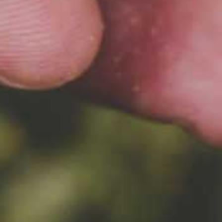
SKŁADNIKI
CICHY WIECZÓR
Warzenie
piwa
wymaga