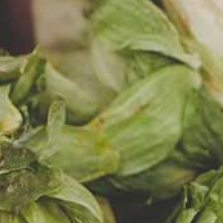
CIC
WIE