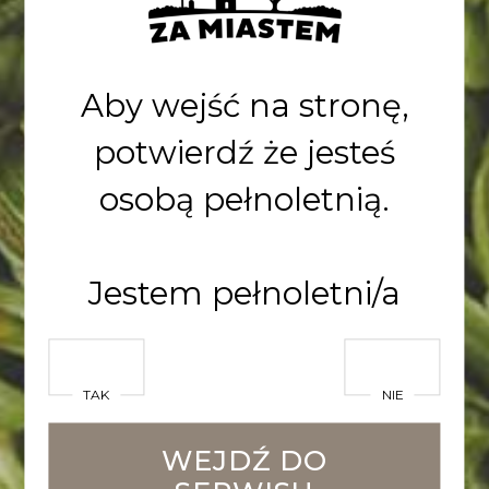
14,0%
5,8%
27
Aby wejść na stronę,
Ekstrakt
Alkohol
Goryczka
potwierdź że jesteś
osobą pełnoletnią.
POZNAJ CHARAKTER
PIWA
Jestem pełnoletni/a
Tradycyjny
Roggenbier.
TAK
NIE
Bursztynowy kolor,
WEJDŹ DO
gęsta piana,