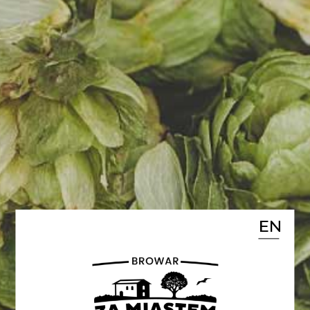
WARSZAWIE
Od czwartku do soboty
zapraszamy na nasze stoisko na
Warszawskim Festiwalu Piwa.
Będzie można spróbować nie
tylko ostatnich nowości, ale także
dwóch premierowych piw!
Na naszych kranach zadebiutują
EN
Smak Wakacji – witbier oraz Błogi
Nastrój – podwójna
nowozelandzka IPA.