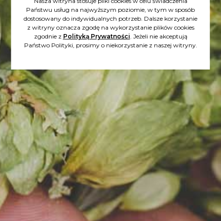
Nasza witryna stosuje pliki cookies w celu świadczenia
Państwu usług na najwyższym poziomie, w tym w sposób
20.08.2021
dostosowany do indywidualnych potrzeb. Dalsze korzystanie
z witryny oznacza zgodę na wykorzystanie plików cookies
BUDYNEK BROWARU JEST
zgodnie z
Polityką Prywatności
. Jeżeli nie akceptują
Państwo Polityki, prosimy o niekorzystanie z naszej witryny.
GOTOWY!
Wczoraj odebraliśmy stosowne
zaświadczenie z Nadzoru
Budowlanego - możemy
"przystąpić do użytkowania".