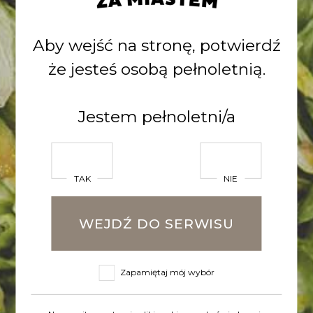
POWRÓT DO LISTY
Aby wejść na stronę, potwierdź
że jesteś osobą pełnoletnią.
Zobacz inne
Jestem pełnoletni/a
wpisy
TAK
NIE
WEJDŹ DO SERWISU
Zapamiętaj mój wybór