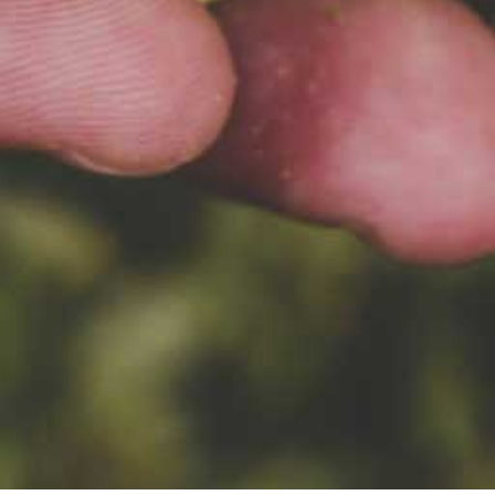
2024-08-28
NASZE PIWA
BEZALKOHOLOWE PO RAZ
PIERWSZY W SKLEPACH LIDL!
Nasze piwa bezalkolowe po raz
pierwszy na półkach LIDLa!