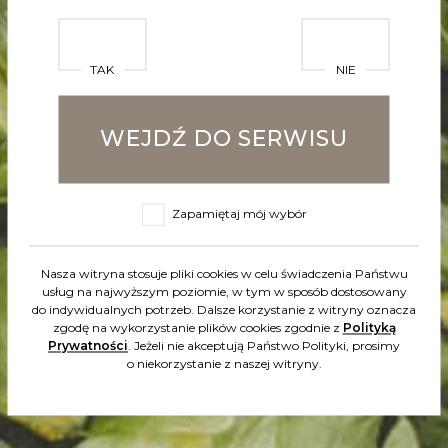
TAK
NIE
WEJDŹ DO SERWISU
bacz inne wp
Zapamiętaj mój wybór
Nasza witryna stosuje pliki cookies w celu świadczenia Państwu
usług na najwyższym poziomie, w tym w sposób dostosowany
do indywidualnych potrzeb. Dalsze korzystanie z witryny oznacza
zgodę na wykorzystanie plików cookies zgodnie z
Polityką
Prywatności
. Jeżeli nie akceptują Państwo Polityki, prosimy
o niekorzystanie z naszej witryny.