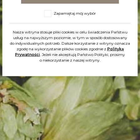
Zapamiętaj mój wybór
Nasza witryna stosuje pliki cookies w celu świadczenia Państwu
usług na najwyższym poziomie, w tym w sposób dostosowany
do indywidualnych potrzeb. Dalsze korzystanie z witryny oznacza
zgodę na wykorzystanie plików cookies zgodnie z
Polityką
Prywatności
. Jeżeli nie akceptują Państwo Polityki, prosimy
10.08.2020
1
o niekorzystanie z naszej witryny.
WRACA NEW ENGLAND
C
Ź
Z
A
Na upały najlepsze
P
#LeniweChwile. W tym
w
tygodniu wraca
c