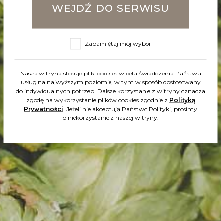
WEJDŹ DO SERWISU
obacz inne wpi
Zapamiętaj mój wybór
Nasza witryna stosuje pliki cookies w celu świadczenia Państwu
usług na najwyższym poziomie, w tym w sposób dostosowany
do indywidualnych potrzeb. Dalsze korzystanie z witryny oznacza
zgodę na wykorzystanie plików cookies zgodnie z
Polityką
Prywatności
. Jeżeli nie akceptują Państwo Polityki, prosimy
o niekorzystanie z naszej witryny.
2025-04-17
1
NASZE PIWNE HITY NA
Ś